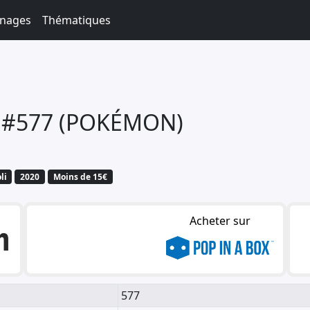
nages
Thématiques
) #577 (POKÉMON)
li
2020
Moins de 15€
Acheter sur
577