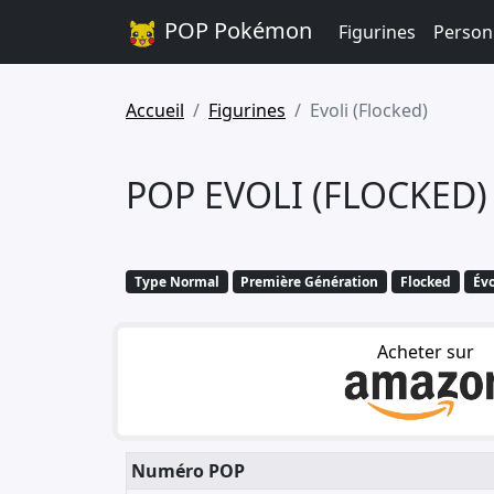
POP Pokémon
Figurines
Person
Accueil
Figurines
Evoli (Flocked)
POP EVOLI (FLOCKED
Type Normal
Première Génération
Flocked
Évo
Acheter sur
Numéro POP