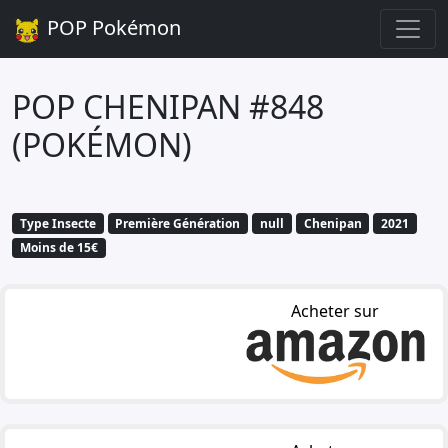
POP Pokémon
POP CHENIPAN #848
(POKÉMON)
Type Insecte
Première Génération
null
Chenipan
2021
Moins de 15€
Acheter sur