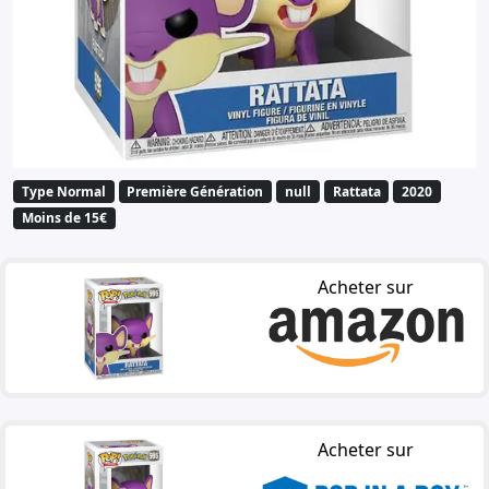
Type Normal
Première Génération
null
Rattata
2020
Moins de 15€
Acheter sur
Acheter sur