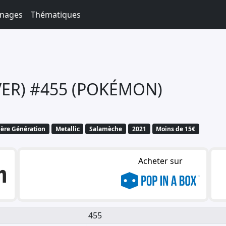
nages
Thématiques
VER) #455 (POKÉMON)
ère Génération
Metallic
Salamèche
2021
Moins de 15€
Acheter sur
455