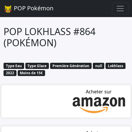
POP Pokémon
POP LOKHLASS #864
(POKÉMON)
Type Eau
Type Glace
Première Génération
null
Lokhlass
2022
Moins de 15€
Acheter sur