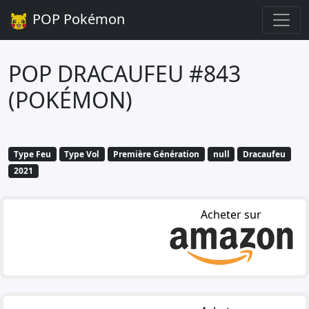
POP Pokémon
POP DRACAUFEU #843
(POKÉMON)
Type Feu
Type Vol
Première Génération
null
Dracaufeu
2021
Acheter sur